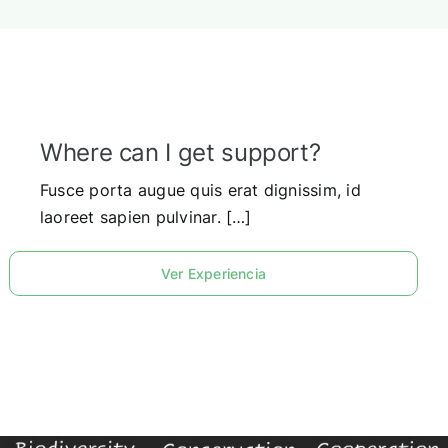
Concurso
Experiencias
Where can I get support?
Español
Fusce porta augue quis erat dignissim, id
laoreet sapien pulvinar. […]
Ver Experiencia