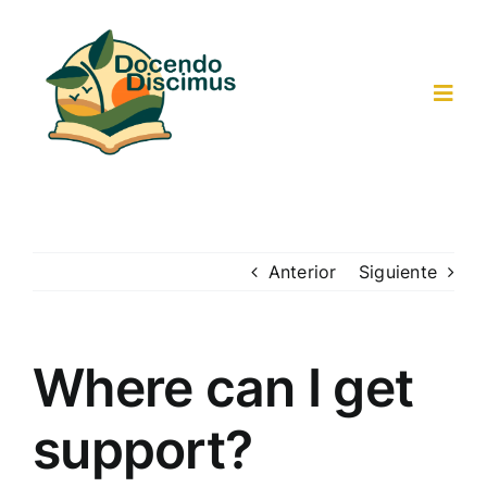
Saltar
al
contenido
Toggl
Navig
Inicio
Actividades-Recursos
Anterior
Siguiente
Trabajo colaborativo
Where can I get
Resultados
support?
Participantes