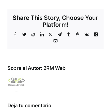
Share This Story, Choose Your
Platform!
Facebook
Twitter
Reddit
LinkedIn
WhatsApp
Telegram
Tumblr
Pinterest
Vk
Xing
Correo
electrónico
Sobre el Autor:
2RM Web
Deja tu comentario