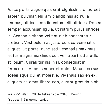
Fusce porta augue quis erat dignissim, id laoreet
Concurso
sapien pulvinar. Nullam blandit nisi ac nulla
tempus, ultrices condimentum elit ultrices. Donec
Experiencias
semper accumsan ligula, ut rutrum purus ultrices
id. Aenean eleifend velit at nibh consectetur
pretium. Vestibulum at justo quis ex venenatis
Español
aliquet. Ut porta, nunc sed venenatis maximus,
lectus magna maximus dui, vel lobortis dui odio
at ipsum. Curabitur nisl nisl, consequat in
fermentum vitae, semper et dolor. Mauris cursus
scelerisque dui et molestie. Vivamus sapien ex,
aliquam sit amet libero non, auctor gravida nibh.
Por
2RM Web
|
28 de febrero de 2016
|
Design
Process
|
Sin comentarios