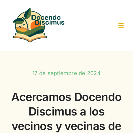
Saltar
al
contenido
Toggl
Navig
Inicio
Actividades-Recursos
17 de septiembre de 2024
Trabajo colaborativo
Acercamos Docendo
Discimus a los
Resultados
vecinos y vecinas de
Participantes