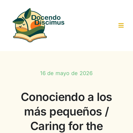
Saltar
al
contenido
Toggl
Navig
Inicio
Actividades-Recursos
16 de mayo de 2026
Trabajo colaborativo
Conociendo a los
más pequeños /
Resultados
Caring for the
Participantes