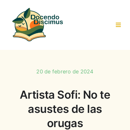
Saltar
al
contenido
Toggl
Navig
Inicio
Actividades-Recursos
20 de febrero de 2024
Trabajo colaborativo
Artista Sofi: No te
asustes de las
Resultados
orugas
Participantes