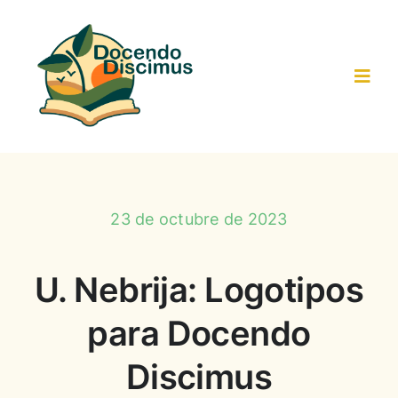
Saltar
al
contenido
Toggl
Navig
Inicio
Actividades-Recursos
23 de octubre de 2023
Trabajo colaborativo
U. Nebrija: Logotipos
para Docendo
Resultados
Discimus
Participantes