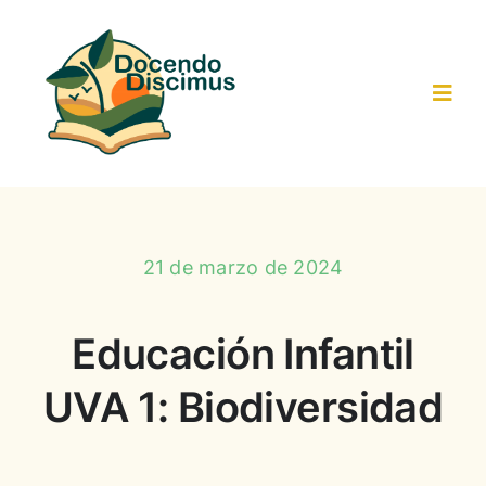
Saltar
al
contenido
Toggl
Navig
Inicio
Actividades-Recursos
21 de marzo de 2024
Trabajo colaborativo
Educación Infantil
UVA 1: Biodiversidad
Resultados
Participantes