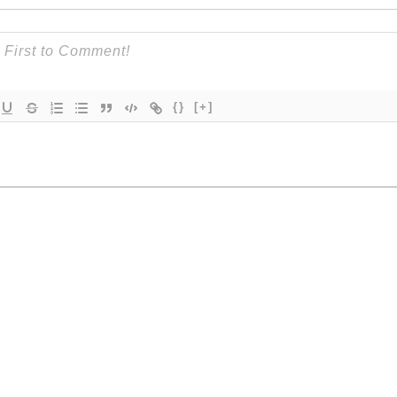
{}
[+]